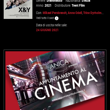
Genere:
Drammatico
Nazionalità:
Svezia
Anno:
2021
Distributore:
Trent Film
Con:
Mikael Persbrandt
,
Anna Odell
,
Trine Dyrholm
...
Vedi tutto il cast
Data di uscita nelle sale:
24 GIUGNO 2021
GUARDA IL TRAILER
VAI ALLA SCHEDA