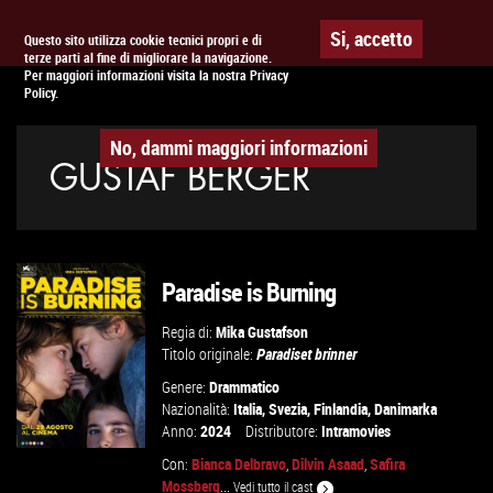
Togg
APPUNTAMENTO AL
CINEMA
Si, accetto
Questo sito utilizza cookie tecnici propri e di
terze parti al fine di migliorare la navigazione.
navig
Per maggiori informazioni visita la nostra Privacy
Policy.
No, dammi maggiori informazioni
GUSTAF BERGER
Paradise is Burning
Regia di:
Mika Gustafson
Titolo originale:
Paradiset brinner
Genere:
Drammatico
Nazionalità:
Italia
,
Svezia
,
Finlandia
,
Danimarka
Anno:
2024
Distributore:
Intramovies
Con:
Bianca Delbravo
,
Dilvin Asaad
,
Safira
Mossberg
...
Vedi tutto il cast