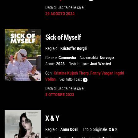
Data di uscita nelle sale:
GUARDA IL TRAILER
29 AGOSTO 2024
VAI ALLA SCHEDA
Sick of Myself
Regia di:
Kristoffer Borgli
Genere:
Commedia
Nazionalità:
Norvegia
Anno:
2023
Distributore:
Just Wanted
Con:
Kristine Kujath Thorp
,
Fanny Vaager
,
Ingrid
Vollan
...
Vedi tutto il cast
Data di uscita nelle sale:
5 OTTOBRE 2023
GUARDA IL TRAILER
X & Y
VAI ALLA SCHEDA
Regia di:
Anna Odell
Titolo originale:
X E Y