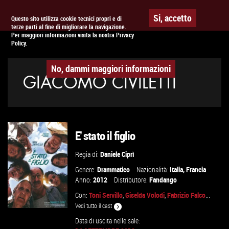
Togg
APPUNTAMENTO AL
CINEMA
Si, accetto
Questo sito utilizza cookie tecnici propri e di
terze parti al fine di migliorare la navigazione.
navig
Per maggiori informazioni visita la nostra Privacy
Policy.
No, dammi maggiori informazioni
GIACOMO CIVILETTI
E' stato il figlio
Regia di:
Daniele Ciprì
Genere:
Drammatico
Nazionalità:
Italia
,
Francia
Anno:
2012
Distributore:
Fandango
Con:
Toni Servillo
,
Giselda Volodi
,
Fabrizio Falco
...
Vedi tutto il cast
Data di uscita nelle sale: