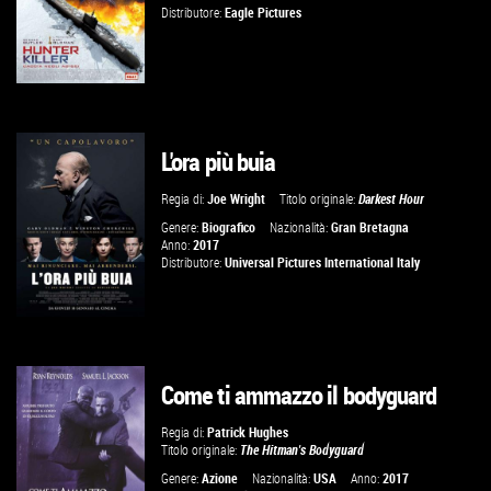
Distributore:
Eagle Pictures
L'ora più buia
GUARDA IL TRAILER
Regia di:
Joe Wright
Titolo originale:
Darkest Hour
VAI ALLA SCHEDA
Genere:
Biografico
Nazionalità:
Gran Bretagna
Anno:
2017
Distributore:
Universal Pictures International Italy
Come ti ammazzo il bodyguard
GUARDA IL TRAILER
Regia di:
Patrick Hughes
Titolo originale:
The Hitman's Bodyguard
VAI ALLA SCHEDA
Genere:
Azione
Nazionalità:
USA
Anno:
2017