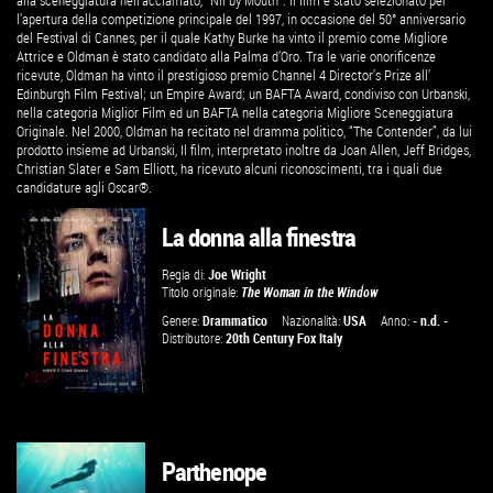
alla sceneggiatura nell’acclamato, “Nil by Mouth”. Il film è stato selezionato per
l’apertura della competizione principale del 1997, in occasione del 50° anniversario
del Festival di Cannes, per il quale Kathy Burke ha vinto il premio come Migliore
Attrice e Oldman è stato candidato alla Palma d’Oro. Tra le varie onorificenze
ricevute, Oldman ha vinto il prestigioso premio Channel 4 Director’s Prize all’
Edinburgh Film Festival; un Empire Award; un BAFTA Award, condiviso con Urbanski,
nella categoria Miglior Film ed un BAFTA nella categoria Migliore Sceneggiatura
Originale. Nel 2000, Oldman ha recitato nel dramma politico, “The Contender”, da lui
prodotto insieme ad Urbanski, Il film, interpretato inoltre da Joan Allen, Jeff Bridges,
Christian Slater e Sam Elliott, ha ricevuto alcuni riconoscimenti, tra i quali due
candidature agli Oscar®.
La donna alla finestra
Regia di:
Joe Wright
Titolo originale:
The Woman in the Window
Genere:
Drammatico
Nazionalità:
USA
Anno:
- n.d. -
Distributore:
20th Century Fox Italy
Parthenope