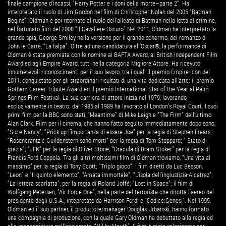
finale campione d’incassi, “Harry Potter e i doni della morte–parte 2”. Ha
interpretato il ruolo di Jim Gordon nel film di Christopher Nolan del 2005 “Batman
Begins”. Oldman è poi ritornato al ruolo dell’alleato di Batman nella lotta al crimine,
nel fortunato film del 2008 “Il Cavaliere Oscuro” Nel 2011, Oldman ha interpretato la
grande spia, George Smiley nella versione per il grande schermo, del romanzo di
John le Carré, “La talpa”. Oltre ad una candidatura all’Oscar®, la performance di
Oldman è stata premiata con le nomine ai BAFTA Award, ai British Independent Film
Award ed agli Empire Award, tutti nella categoria Migliore Attore. Ha ricevuto
innumerevoli riconoscimenti per il suo lavoro, tra i quali il premio Empire Icon del
2011, conquistato per gli straordinari risultati di una vita dedicata all’arte; il premio
Gotham Career Tribute Award ed il premio International Star of the Year al Palm
Springs Film Festival. La sua carriera di attore inizia nel 1979, lavorando
esclusivamente in teatro; dal 1985 al 1989 ha lavorato al London’s Royal Court. I suoi
primi film per la BBC sono stati, “Meantime” di Mike Leigh e “The Firm” dell’ultimo
Alan Clark. Film per il cinema, che hanno fatto seguito immediatamente dopo sono,
“Sid e Nancy”; “Prick up-l’importanza di essere Joe” per la regia di Stephen Frears;
“Rosencrantz e Guildenstern sono morti” per la regia di Tom Stoppard; “ Stato di
grazia”; “JFK” per la regia di Oliver Stone; “Dracula di Bram Stoker” per la regia di
Francis Ford Coppola. Tra gli altri moltissimi film di Oldman troviamo, “Una vita al
massimo” per la regia di Tony Scott; “Triplo gioco”; i film diretti da Luc Besson,
“Leon” e “Il quinto elemento”; “Amata immortale”; “L’isola dell’ingiustizia-Alcatraz”;
“La lettera scarlatta”, per la regia di Roland Joffé; “Lost in Space”; il film di
Wolfgang Petersen, “Air Force One”, nella parte del terrorista che dirotta l’aereo del
presidente degli U.S.A., intepretato da Harrison Ford; e “Codice:Genesi”. Nel 1995,
Oldman ed il suo partner, il produttore/manager Douglas Urbanski, hanno formato
una compagnia di produzione, con la quale Gary Oldman ha debuttato alla regia ed