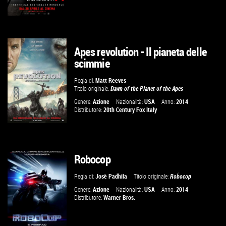
Apes revolution - Il pianeta delle
GUARDA IL TRAILER
scimmie
VAI ALLA SCHEDA
Regia di:
Matt Reeves
Titolo originale:
Dawn of the Planet of the Apes
Genere:
Azione
Nazionalità:
USA
Anno:
2014
Distributore:
20th Century Fox Italy
Robocop
VAI ALLA SCHEDA
Regia di:
Josè Padhila
Titolo originale:
Robocop
Genere:
Azione
Nazionalità:
USA
Anno:
2014
Distributore:
Warner Bros.