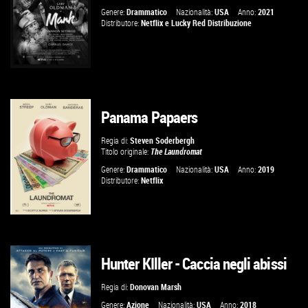
VAI ALLA SCHEDA
Genere:
Drammatico
Nazionalità:
USA
Anno:
2021
Distributore:
Netflix
e
Lucky Red Distribuzione
Panama Papaers
VAI ALLA SCHEDA
Regia di:
Steven Soderbergh
Titolo originale:
The Laundromat
Genere:
Drammatico
Nazionalità:
USA
Anno:
2019
Distributore:
Netflix
Hunter KIller - Caccia negli abissi
VAI ALLA SCHEDA
Regia di:
Donovan Marsh
Genere:
Azione
Nazionalità:
USA
Anno:
2018