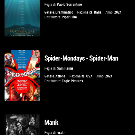
VAI ALLA SCHEDA
Regia di:
Paolo Sorrentino
Genere:
Drammatico
Nazionalità:
Italia
Anno:
2024
Distributore:
Piper Film
Spider-Mondays - Spider-Man
GUARDA IL TRAILER
Regia di:
Sam Raimi
VAI ALLA SCHEDA
Genere:
Azione
Nazionalità:
USA
Anno:
2024
Distributore:
Eagle Pictures
Mank
GUARDA IL TRAILER
Regia di:
-n.d.-