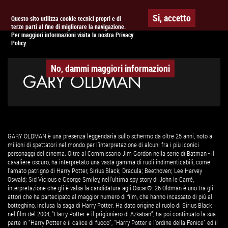
Togg
APPUNTAMENTO AL
CINEMA
Si, accetto
Questo sito utilizza cookie tecnici propri e di
terze parti al fine di migliorare la navigazione.
navig
Per maggiori informazioni visita la nostra Privacy
Policy.
No, dammi maggiori informazioni
GARY OLDMAN
GARY OLDMAN è una presenza leggendaria sullo schermo da oltre 25 anni, noto a
milioni di spettatori nel mondo per l’interpretazione di alcuni fra i più iconici
personaggi del cinema. Oltre al Commissario Jim Gordon nella serie di Batman - Il
cavaliere oscuro, ha interpretato una vasta gamma di ruoli indimenticabili, come
l’amato patrigno di Harry Potter, Sirius Black; Dracula; Beethoven; Lee Harvey
Oswald; Sid Vicious e George Smiley, nell’ultima spy story di John le Carré,
interpretazione che gli è valsa la candidatura agli Oscar®. 26 Oldman è uno tra gli
attori che ha partecipato al maggior numero di film, che hanno incassato di più al
botteghino, inclusa la saga di Harry Potter. Ha dato origine al ruolo di Sirius Black
nel film del 2004, “Harry Potter e il prigioniero di Azkaban”, ha poi continuato la sua
parte in “Harry Potter e il calice di fuoco”, “Harry Potter e l’ordine della Fenice” ed il