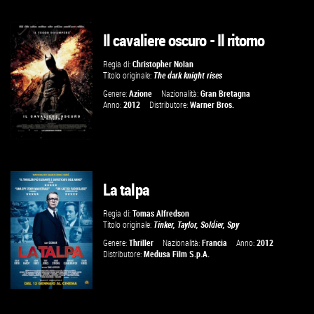
Il cavaliere oscuro - Il ritorno
VAI ALLA SCHEDA
Regia di:
Christopher Nolan
Titolo originale:
The dark knight rises
Genere:
Azione
Nazionalità:
Gran Bretagna
Anno:
2012
Distributore:
Warner Bros.
La talpa
VAI ALLA SCHEDA
Regia di:
Tomas Alfredson
Titolo originale:
Tinker, Taylor, Soldier, Spy
Genere:
Thriller
Nazionalità:
Francia
Anno:
2012
Distributore:
Medusa Film S.p.A.