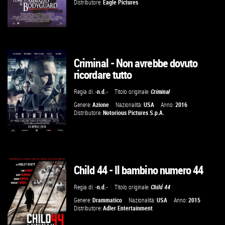
Distributore:
Eagle Pictures
Criminal - Non avrebbe dovuto
GUARDA IL TRAILER
ricordare tutto
VAI ALLA SCHEDA
Regia di:
-n.d.-
Titolo originale:
Criminal
Genere:
Azione
Nazionalità:
USA
Anno:
2016
Distributore:
Notorious Pictures S.p.A.
Child 44 - Il bambino numero 44
GUARDA IL TRAILER
Regia di:
-n.d.-
Titolo originale:
Child 44
VAI ALLA SCHEDA
Genere:
Drammatico
Nazionalità:
USA
Anno:
2015
Distributore:
Adler Entertainment