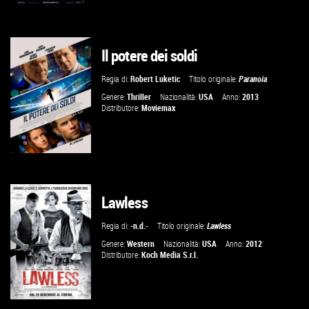
Il potere dei soldi
VAI ALLA SCHEDA
Regia di:
Robert Luketic
Titolo originale:
Paranoia
Genere:
Thriller
Nazionalità:
USA
Anno:
2013
Distributore:
Moviemax
Lawless
VAI ALLA SCHEDA
Regia di:
-n.d.-
Titolo originale:
Lawless
Genere:
Western
Nazionalità:
USA
Anno:
2012
Distributore:
Koch Media S.r.l.