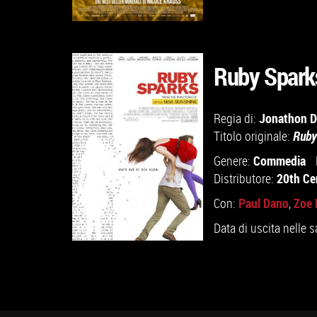
Ruby Spark
GUARDA IL TRAILER
Jonathon D
Regia di:
Titolo originale:
Ruby
VAI ALLA SCHEDA
Commedia
Genere:
20th Ce
Distributore:
Paul Dano
Zoe 
Con:
,
Data di uscita nelle s