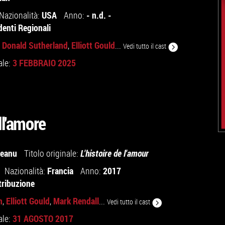
USA
- n.d. -
Nazionalità:
Anno:
denti Regionali
Donald Sutherland
Elliott Gould
,
,
...
Vedi tutto il cast
3 FEBBRAIO 2025
ale:
ll'amore
leanu
Titolo originale:
L'histoire de l'amour
Francia
2017
Nazionalità:
Anno:
tribuzione
n
Elliott Gould
Mark Rendall
,
,
...
Vedi tutto il cast
31 AGOSTO 2017
ale: