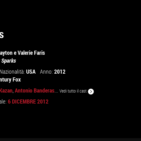
s
ayton
e
Valerie Faris
 Sparks
USA
2012
Nazionalità:
Anno:
ntury Fox
Kazan
Antonio Banderas
,
...
Vedi tutto il cast
6 DICEMBRE 2012
ale: