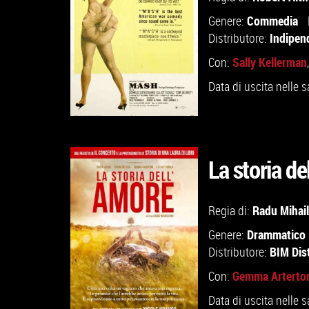
Commedia
Genere:
Indipen
Distributore:
Sally Kellerman
Con:
Data di uscita nelle s
La storia de
Radu Mihai
Regia di:
VAI ALLA SCHEDA
Drammatico
Genere:
BIM Dis
Distributore:
Gemma Arterto
Con:
Data di uscita nelle s