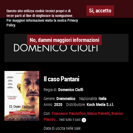
Togg
APPUNTAMENTO AL
CINEMA
Si, accetto
Questo sito utilizza cookie tecnici propri e di
terze parti al fine di migliorare la navigazione.
navig
Per maggiori informazioni visita la nostra Privacy
Policy.
No, dammi maggiori informazioni
DOMENICO CIOLFI
Il caso Pantani
Regia di:
Domenico Ciolfi
Genere:
Drammatico
Nazionalità:
Italia
Anno:
2020
Distributore:
Koch Media S.r.l.
Con:
Francesco Pannofino
,
Marco Palvetti
,
Brenno
Placido
...
Vedi tutto il cast
Data di uscita nelle sale: