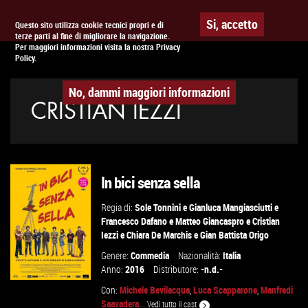
Togg
APPUNTAMENTO AL
CINEMA
Si, accetto
Questo sito utilizza cookie tecnici propri e di
terze parti al fine di migliorare la navigazione.
navig
Per maggiori informazioni visita la nostra Privacy
Policy.
No, dammi maggiori informazioni
CRISTIAN IEZZI
In bici senza sella
Regia di:
Sole Tonnini
e
Gianluca Mangiasciutti
e
Francesco Dafano
e
Matteo Giancaspro
e
Cristian
Iezzi
e
Chiara De Marchis
e
Gian Battista Origo
Genere:
Commedia
Nazionalità:
Italia
Anno:
2016
Distributore:
-n.d.-
Con:
Michele Bevilacqua
,
Luca Scapparone
,
Manfredi
Saavadera
...
Vedi tutto il cast