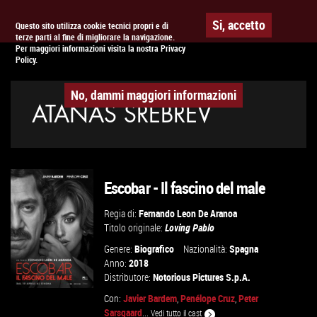
Togg
APPUNTAMENTO AL
CINEMA
Si, accetto
Questo sito utilizza cookie tecnici propri e di
terze parti al fine di migliorare la navigazione.
navig
Per maggiori informazioni visita la nostra Privacy
Policy.
No, dammi maggiori informazioni
ATANAS SREBREV
Escobar - Il fascino del male
Regia di:
Fernando Leon De Aranoa
Titolo originale:
Loving Pablo
Genere:
Biografico
Nazionalità:
Spagna
Anno:
2018
Distributore:
Notorious Pictures S.p.A.
Con:
Javier Bardem
,
Penélope Cruz
,
Peter
Sarsgaard
...
Vedi tutto il cast