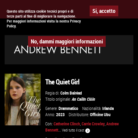
Togg
APPUNTAMENTO AL
CINEMA
Si, accetto
Questo sito utilizza cookie tecnici propri e di
terze parti al fine di migliorare la navigazione.
navig
Per maggiori informazioni visita la nostra Privacy
Policy.
No, dammi maggiori informazioni
ANDREW BENNETT
The Quiet Girl
Regia di:
Colm Bairéad
Titolo originale:
An Cailín Ciúin
Genere:
Drammatico
Nazionalità:
Irlanda
Anno:
2023
Distributore:
Officine Ubu
Con:
Catherine Clinch
,
Carrie Crowley
,
Andrew
Bennett
...
Vedi tutto il cast