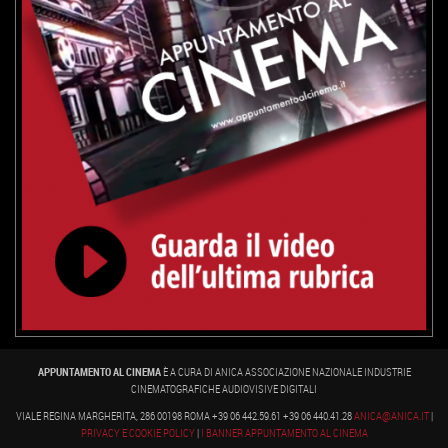
APPUNTAMENTO AL CINEMA
È A CURA DI ANICA ASSOCIAZIONE NAZIONALE INDUSTRIE
CINEMATOGRAFICHE AUDIOVISIVE DIGITALI
VIALE REGINA MARGHERITA, 286 00198 ROMA +39 06 442.59.61 +39 06 440.41.28
ANICA@ANICA.IT
|
PRIVACY E COOKIE POLICY
|
I BANNER APPUNTAMENTO AL CINEMA