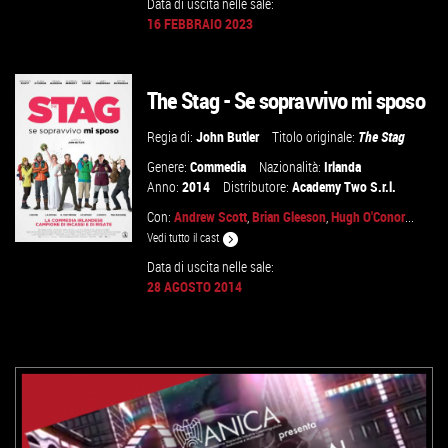
Data di uscita nelle sale:
16 FEBBRAIO 2023
GUARDA IL TRAILER
VAI ALLA SCHEDA
The Stag - Se sopravvivo mi sposo
Regia di:
John Butler
Titolo originale:
The Stag
Genere:
Commedia
Nazionalità:
Irlanda
Anno:
2014
Distributore:
Academy Two S.r.l.
Con:
Andrew Scott
,
Brian Gleeson
,
Hugh O'Conor
...
Vedi tutto il cast
Data di uscita nelle sale:
28 AGOSTO 2014
VAI ALLA SCHEDA