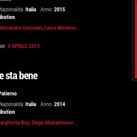
Italia
2015
Nazionalità:
Anno:
ibution
lessandro Gassman
Laura Morante
,
...
9 APRILE 2015
ale:
e sta bene
Patierno
Italia
2014
Nazionalità:
Anno:
ibution
argherita Buy
Diego Abatantuono
,
...