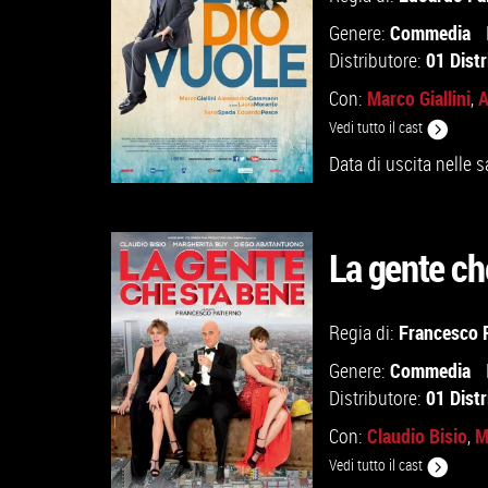
Commedia
Genere:
01 Distr
Distributore:
Marco Giallini
A
Con:
,
Vedi tutto il cast
Data di uscita nelle s
La gente ch
GUARDA IL TRAILER
Francesco 
Regia di:
Commedia
Genere:
VAI ALLA SCHEDA
01 Distr
Distributore:
Claudio Bisio
M
Con:
,
Vedi tutto il cast