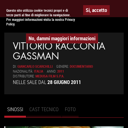
Togg
APPUNTAMENTO AL
CINEMA
Si, accetto
Questo sito utilizza cookie tecnici propri e di
terze parti al fine di migliorare la navigazione.
navig
Per maggiori informazioni visita la nostra Privacy
Policy.
No, dammi maggiori informazioni
VITTORIO RACCONTA
GASSMAN
DI:
GIANCARLO SCARCHILLI
GENERE:
DOCUMENTARIO
NAZIONALITÀ:
ITALIA
ANNO:
2011
DISTRIBUTORE:
MEDUSA FILM S.P.A.
NELLE SALE DAL
28 GIUGNO 2011
SINOSSI
(SCHEDA
CAST TECNICO
FOTO
Schede primarie
ATTIVA)