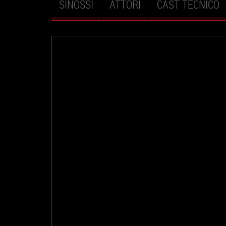
SINOSSI
ATTORI
CAST TECNICO
Schede primarie