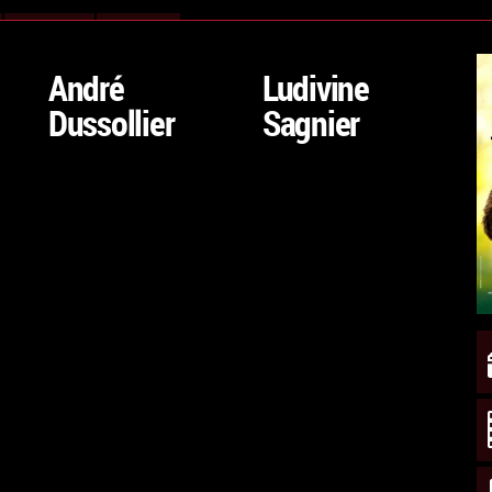
VAI
VAI
ALLA
ALLA
André
Ludivine
SCHEDA
SCHEDA
Dussollier
Sagnier