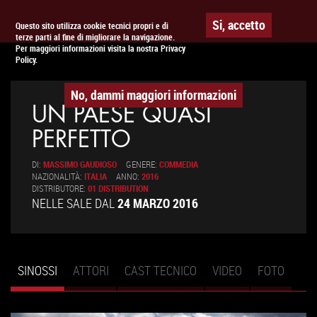
Togg
APPUNTAMENTO AL
CINEMA
Si, accetto
Questo sito utilizza cookie tecnici propri e di
terze parti al fine di migliorare la navigazione.
navig
Per maggiori informazioni visita la nostra Privacy
Policy.
No, dammi maggiori informazioni
UN PAESE QUASI
PERFETTO
DI:
MASSIMO GAUDIOSO
GENERE:
COMMEDIA
NAZIONALITÀ:
ITALIA
ANNO:
2016
DISTRIBUTORE:
01 DISTRIBUTION
NELLE SALE DAL
24 MARZO 2016
SINOSSI
(SCHEDA
ATTORI
CAST TECNICO
VIDEO
FOTO
Schede primarie
ATTIVA)