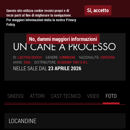
To
APPUNTAMENTO AL
CINEMA
Si, accetto
Questo sito utilizza cookie tecnici propri e di
terze parti al fine di migliorare la navigazione.
na
Per maggiori informazioni visita la nostra Privacy
Policy.
No, dammi maggiori informazioni
UN CANE A PROCESSO
DI:
LAETITIA DOSCH
GENERE:
COMMEDIA
NAZIONALITÀ:
SVIZZERA
ANNO:
2026
DISTRIBUTORE:
ACADEMY TWO S.R.L.
NELLE SALE DAL
23 APRILE 2026
SINOSSI
ATTORI
CAST TECNICO
VIDEO
FOTO
(SCHE
Schede primarie
ATTIV
LOCANDINE