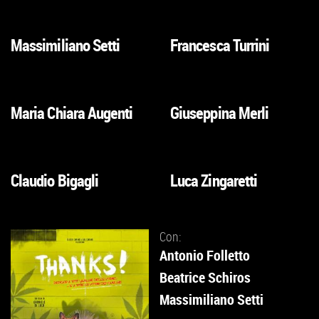
ALLA
ALLA
SCHEDA
SCHEDA
Massimiliano Setti
Francesca Turrini
VAI
VAI
ALLA
ALLA
SCHEDA
SCHEDA
Maria Chiara Augenti
Giuseppina Merli
VAI
VAI
ALLA
ALLA
SCHEDA
SCHEDA
Claudio Bigagli
Luca Zingaretti
VAI
VAI
ALLA
ALLA
SCHEDA
SCHEDA
Con:
Antonio Folletto
Beatrice Schiros
Massimiliano Setti