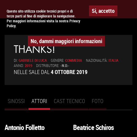
Togg
APPUNTAMENTO AL
CINEMA
Si, accetto
Questo sito utilizza cookie tecnici propri e di
terze parti al fine di migliorare la navigazione.
navig
Per maggiori informazioni visita la nostra Privacy
Policy.
No, dammi maggiori informazioni
THANKS!
DI:
GABRIELE DI LUCA
GENERE:
COMMEDIA
NAZIONALITÀ:
ITALIA
ANNO:
2019
DISTRIBUTORE:
-N.D.-
NELLE SALE DAL
4 OTTOBRE 2019
SINOSSI
ATTORI
(SCHEDA
CAST TECNICO
FOTO
Schede primarie
ATTIVA)
Antonio Folletto
Beatrice Schiros
VAI
VAI