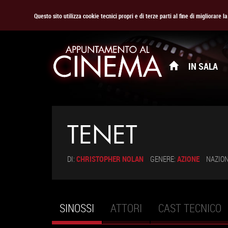
Questo sito utilizza cookie tecnici propri e di terze parti al fine di migliorare 
IN SALA
TENET
DI:
CHRISTOPHER NOLAN
GENERE:
AZIONE
NAZION
SINOSSI
(SCHEDA
ATTORI
CAST TECNICO
Schede primarie
ATTIVA)