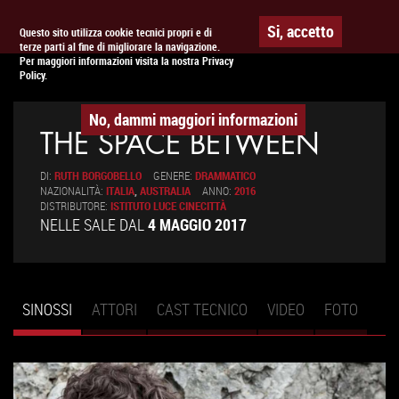
Togg
APPUNTAMENTO AL
CINEMA
Si, accetto
Questo sito utilizza cookie tecnici propri e di
terze parti al fine di migliorare la navigazione.
navig
Per maggiori informazioni visita la nostra Privacy
Policy.
No, dammi maggiori informazioni
THE SPACE BETWEEN
DI:
RUTH BORGOBELLO
GENERE:
DRAMMATICO
NAZIONALITÀ:
ITALIA
,
AUSTRALIA
ANNO:
2016
DISTRIBUTORE:
ISTITUTO LUCE CINECITTÀ
NELLE SALE DAL
4 MAGGIO 2017
SINOSSI
(SCHEDA
ATTORI
CAST TECNICO
VIDEO
FOTO
Schede primarie
ATTIVA)