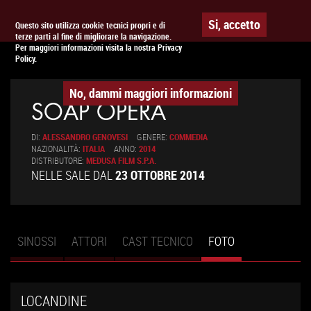
Togg
APPUNTAMENTO AL
CINEMA
Si, accetto
Questo sito utilizza cookie tecnici propri e di
terze parti al fine di migliorare la navigazione.
navig
Per maggiori informazioni visita la nostra Privacy
Policy.
No, dammi maggiori informazioni
SOAP OPERA
DI:
ALESSANDRO GENOVESI
GENERE:
COMMEDIA
NAZIONALITÀ:
ITALIA
ANNO:
2014
DISTRIBUTORE:
MEDUSA FILM S.P.A.
NELLE SALE DAL
23 OTTOBRE 2014
SINOSSI
ATTORI
CAST TECNICO
FOTO
(SCHEDA
Schede primarie
ATTIVA)
LOCANDINE