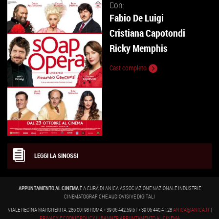
Con:
Fabio De Luigi
Cristiana Capotondi
Ricky Memphis
Cast completo
LEGGI LA SINOSSI
APPUNTAMENTO AL CINEMA
È A CURA DI ANICA ASSOCIAZIONE NAZIONALE INDUSTRIE
CINEMATOGRAFICHE AUDIOVISIVE DIGITALI
VIALE REGINA MARGHERITA, 286 00198 ROMA +39 06 442.59.61 +39 06 440.41.28
ANICA@ANICA.IT
|
PRIVACY E COOKIE POLICY
|
I BANNER APPUNTAMENTO AL CINEMA