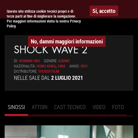
Togg
APPUNTAMENTO AL
CINEMA
Si, accetto
Questo sito utilizza cookie tecnici propri e di
terze parti al fine di migliorare la navigazione.
navig
Per maggiori informazioni visita la nostra Privacy
Policy.
No, dammi maggiori informazioni
SHOCK WAVE 2
DI:
HERMAN YAU
GENERE:
AZIONE
NAZIONALITÀ:
HONG KONG
,
CINA
ANNO:
2021
DISTRIBUTORE:
TUCKER FILM
NELLE SALE DAL
2 LUGLIO 2021
SINOSSI
(SCHEDA
ATTORI
CAST TECNICO
VIDEO
FOTO
Schede primarie
ATTIVA)