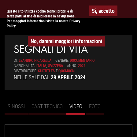
Togg
APPUNTAMENTO AL
CINEMA
Si, accetto
Questo sito utilizza cookie tecnici propri e di
terze parti al fine di migliorare la navigazione.
navig
Per maggiori informazioni visita la nostra Privacy
Policy.
No, dammi maggiori informazioni
SEGNALI DI VITA
DI:
LEANDRO PICARELLA
GENERE:
DOCUMENTARIO
NAZIONALITÀ:
ITALIA
,
SVIZZERA
ANNO:
2024
DISTRIBUTORE:
SUDTITLES
E
QOOMOON
NELLE SALE DAL
29 APRILE 2024
SINOSSI
CAST TECNICO
VIDEO
(SCHEDA
FOTO
Schede primarie
ATTIVA)