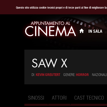
Questo sito utilizza cookie tecnici propri e di terze parti al fine di migliorare 
IN SALA
SAW X
DI:
KEVIN GREUTERT
GENERE:
HORROR
NAZIONALI
SINOSSI
ATTORI
CAST TECNICO
Schede primarie