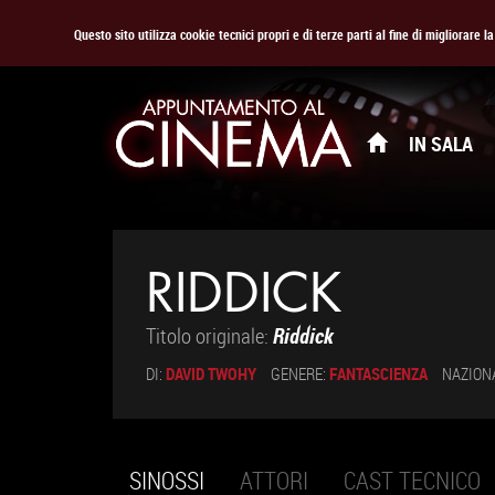
Questo sito utilizza cookie tecnici propri e di terze parti al fine di migliorare 
IN SALA
RIDDICK
Titolo originale:
Riddick
DI:
DAVID TWOHY
GENERE:
FANTASCIENZA
NAZION
SINOSSI
(SCHEDA
ATTORI
CAST TECNICO