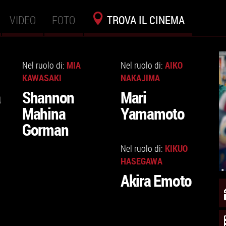
VIDEO
FOTO
TROVA IL CINEMA
VAI
VAI
ALLA
ALLA
MIA
AIKO
Nel ruolo di:
Nel ruolo di:
SCHEDA
SCHEDA
KAWASAKI
NAKAJIMA
a
Shannon
Mari
Mahina
Yamamoto
Gorman
VAI
ALLA
KIKUO
Nel ruolo di:
SCHEDA
HASEGAWA
Akira Emoto