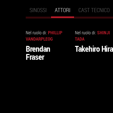
SINOSSI
ATTORI
(SCHEDA
CAST TECNICO
Schede primarie
ATTIVA)
VAI
VAI
ALLA
ALLA
PHILLIP
SHINJI
Nel ruolo di:
Nel ruolo di:
SCHEDA
SCHEDA
VANDARPLEOG
TADA
Brendan
Takehiro Hir
Fraser