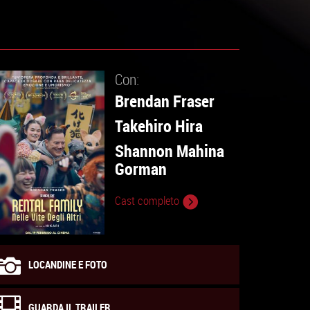
Con:
Brendan Fraser
Takehiro Hira
Shannon Mahina
Gorman
Cast completo
LOCANDINE E FOTO
GUARDA IL TRAILER