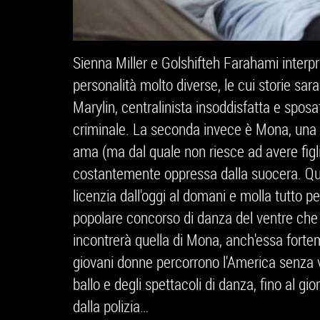
Sienna Miller e Golshifteh Farahami interpr
personalità molto diverse, le cui storie sar
Marylin, centralinista insoddisfatta e spos
criminale. La seconda invece è Mona, un
ama (ma dal quale non riesce ad avere figli)
costantemente oppressa dalla suocera. Quan
licenzia dall'oggi al domani e molla tutto p
popolare concorso di danza del ventre che 
incontrerà quella di Mona, anch'essa forte
giovani donne percorrono l'America senza vo
ballo e degli spettacoli di danza, fino al g
dalla polizia…