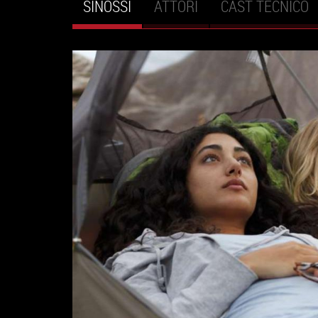
SINOSSI
(SCHEDA
ATTORI
CAST TECNICO
Schede primarie
ATTIVA)