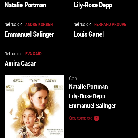
Natalie Portman
Lily-Rose Depp
ALLA
ALLA
SCHEDA
SCHEDA
Nel ruolo di:
ANDRÉ KORBEN
Nel ruolo di:
FERNAND PROUVÉ
VAI
VAI
Emmanuel Salinger
Louis Garrel
ALLA
ALLA
SCHEDA
SCHEDA
Nel ruolo di:
EVA SAÏD
VAI
Amira Casar
ALLA
SCHEDA
Con:
Natalie Portman
Lily-Rose Depp
Emmanuel Salinger
Cast completo