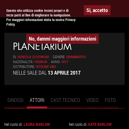
Togg
APPUNTAMENTO AL
CINEMA
Si, accetto
Questo sito utilizza cookie tecnici propri e di
terze parti al fine di migliorare la navigazione.
navig
Per maggiori informazioni visita la nostra Privacy
Policy.
No, dammi maggiori informazioni
PLANETARIUM
DI:
REBECCA ZLOTOWSKI
GENERE:
DRAMMATICO
NAZIONALITÀ:
FRANCIA
ANNO:
2017
DISTRIBUTORE:
OFFICINE UBU
NELLE SALE DAL
13 APRILE 2017
SINOSSI
ATTORI
(SCHEDA
CAST TECNICO
VIDEO
FOTO
Schede primarie
ATTIVA)
Nel ruolo di:
LAURA BARLOW
Nel ruolo di:
KATE BARLOW
VAI
VAI