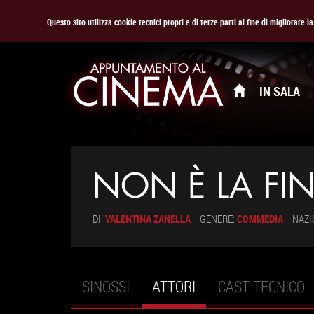
Questo sito utilizza cookie tecnici propri e di terze parti al fine di migliorare 
IN SALA
NON È LA FI
DI:
VALENTINA ZANELLA
GENERE:
COMMEDIA
NAZI
SINOSSI
ATTORI
(SCHEDA
CAST TECNICO
Schede primarie
ATTIVA)