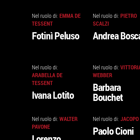
VAI
VAI
ALLA
ALLA
EMMA DE
PIETRO
Nel ruolo di:
Nel ruolo di:
SCHEDA
SCHEDA
TESSENT
SCALZI
Fotinì Peluso
Andrea Bosc
VAI
VAI
ALLA
ALLA
VITTORI
Nel ruolo di:
Nel ruolo di:
SCHEDA
SCHEDA
ARABELLA DE
WEBBER
TESSENT
Barbara
Ivana Lotito
Bouchet
VAI
VAI
ALLA
ALLA
WALTER
JACOPO
Nel ruolo di:
Nel ruolo di:
SCHEDA
SCHEDA
PAVONE
Paolo Cioni
Lorenzo