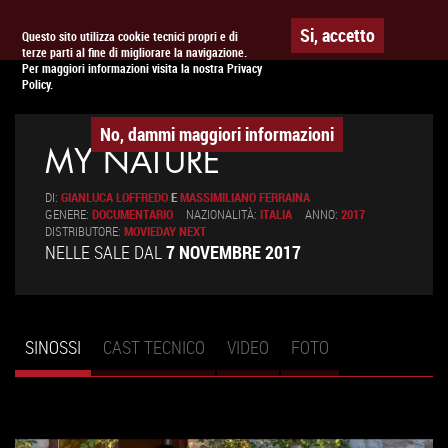
Togg
APPUNTAMENTO AL
CINEMA
Si, accetto
Questo sito utilizza cookie tecnici propri e di
terze parti al fine di migliorare la navigazione.
navig
Per maggiori informazioni visita la nostra Privacy
Policy.
No, dammi maggiori informazioni
MY NATURE
DI:
GIANLUCA LOFFREDO
E
MASSIMILIANO FERRAINA
GENERE:
DOCUMENTARIO
NAZIONALITÀ:
ITALIA
ANNO:
2017
DISTRIBUTORE:
MOVIEDAY NEXT
NELLE SALE DAL
7 NOVEMBRE 2017
SINOSSI
(SCHEDA
CAST TECNICO
VIDEO
FOTO
Schede primarie
ATTIVA)