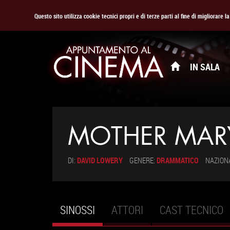
Questo sito utilizza cookie tecnici propri e di terze parti al fine di migliorare 
IN SALA
MOTHER MAR
DI:
DAVID LOWERY
GENERE:
DRAMMATICO
NAZION
SINOSSI
(SCHEDA
ATTORI
CAST TECNICO
Schede primarie
ATTIVA)