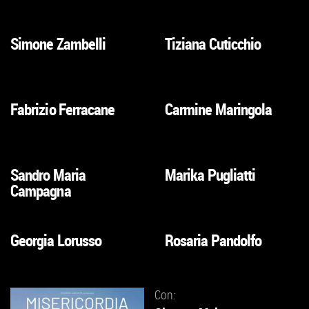
ALLA
ALLA
SCHEDA
SCHEDA
Simone Zambelli
Tiziana Cuticchio
VAI
VAI
ALLA
ALLA
SCHEDA
SCHEDA
Fabrizio Ferracane
Carmine Maringola
VAI
VAI
ALLA
ALLA
SCHEDA
SCHEDA
Sandro Maria
Marika Pugliatti
VAI
VAI
Campagna
ALLA
ALLA
SCHEDA
SCHEDA
Georgia Lorusso
Rosaria Pandolfo
VAI
VAI
ALLA
ALLA
SCHEDA
SCHEDA
Con: