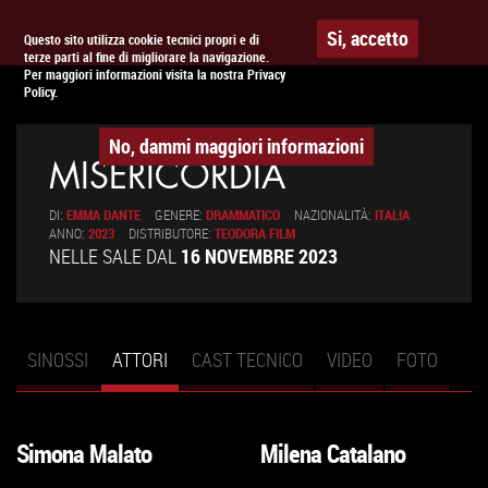
Togg
APPUNTAMENTO AL
CINEMA
Si, accetto
Questo sito utilizza cookie tecnici propri e di
terze parti al fine di migliorare la navigazione.
navig
Per maggiori informazioni visita la nostra Privacy
Policy.
No, dammi maggiori informazioni
MISERICORDIA
DI:
EMMA DANTE
GENERE:
DRAMMATICO
NAZIONALITÀ:
ITALIA
ANNO:
2023
DISTRIBUTORE:
TEODORA FILM
NELLE SALE DAL
16 NOVEMBRE 2023
SINOSSI
ATTORI
(SCHEDA
CAST TECNICO
VIDEO
FOTO
Schede primarie
ATTIVA)
Simona Malato
Milena Catalano
VAI
VAI