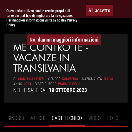
Togg
APPUNTAMENTO AL
CINEMA
Si, accetto
Questo sito utilizza cookie tecnici propri e di
terze parti al fine di migliorare la navigazione.
navig
Per maggiori informazioni visita la nostra Privacy
Policy.
No, dammi maggiori informazioni
ME CONTRO TE -
VACANZE IN
TRANSILVANIA
DI:
GIANLUCA LEUZZI
GENERE:
COMMEDIA
NAZIONALITÀ:
ITALIA
ANNO:
2023
DISTRIBUTORE:
WARNER BROS.
NELLE SALE DAL
19 OTTOBRE 2023
SINOSSI
ATTORI
CAST TECNICO
(SCHEDA
VIDEO
FOTO
Schede primarie
ATTIVA)