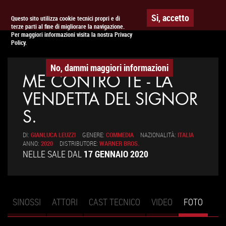
To
APPUNTAMENTO AL
CINEMA
Si, accetto
Questo sito utilizza cookie tecnici propri e di
terze parti al fine di migliorare la navigazione.
na
Per maggiori informazioni visita la nostra Privacy
Policy.
No, dammi maggiori informazioni
ME CONTRO TE - LA
VENDETTA DEL SIGNOR
S.
DI:
GIANLUCA LEUZZI
GENERE:
COMMEDIA
NAZIONALITÀ:
ITALIA
ANNO:
2020
DISTRIBUTORE:
WARNER BROS.
NELLE SALE DAL
17 GENNAIO 2020
SINOSSI
ATTORI
CAST TECNICO
VIDEO
FOTO
(SCHE
Schede primarie
ATTIV