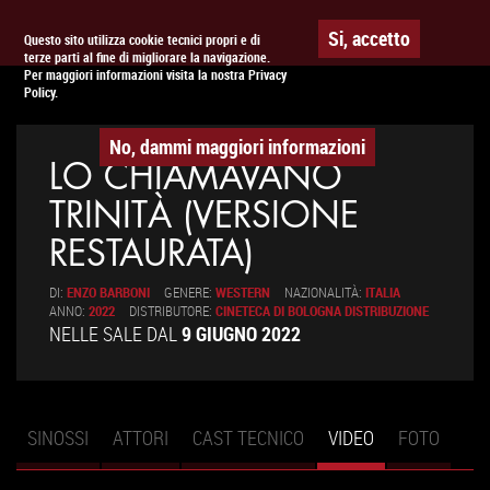
Togg
APPUNTAMENTO AL
CINEMA
Si, accetto
Questo sito utilizza cookie tecnici propri e di
terze parti al fine di migliorare la navigazione.
navig
Per maggiori informazioni visita la nostra Privacy
Policy.
No, dammi maggiori informazioni
LO CHIAMAVANO
TRINITÀ (VERSIONE
RESTAURATA)
DI:
ENZO BARBONI
GENERE:
WESTERN
NAZIONALITÀ:
ITALIA
ANNO:
2022
DISTRIBUTORE:
CINETECA DI BOLOGNA DISTRIBUZIONE
NELLE SALE DAL
9 GIUGNO 2022
SINOSSI
ATTORI
CAST TECNICO
VIDEO
(SCHEDA
FOTO
Schede primarie
ATTIVA)