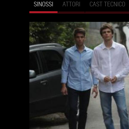
SINOSSI
(SCHEDA
ATTORI
CAST TECNICO
Schede primarie
ATTIVA)