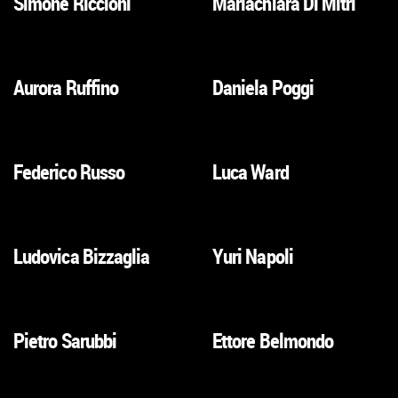
Simone Riccioni
Mariachiara Di Mitri
VAI
VAI
ALLA
ALLA
SCHEDA
SCHEDA
Aurora Ruffino
Daniela Poggi
VAI
VAI
ALLA
ALLA
SCHEDA
SCHEDA
Federico Russo
Luca Ward
VAI
VAI
ALLA
ALLA
SCHEDA
SCHEDA
Ludovica Bizzaglia
Yuri Napoli
VAI
VAI
ALLA
ALLA
SCHEDA
SCHEDA
Pietro Sarubbi
Ettore Belmondo
VAI
VAI
ALLA
ALLA
SCHEDA
SCHEDA