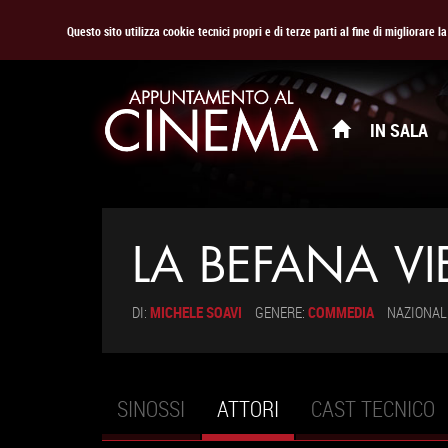
Questo sito utilizza cookie tecnici propri e di terze parti al fine di migliorare 
IN SALA
LA BEFANA VI
DI:
MICHELE SOAVI
GENERE:
COMMEDIA
NAZIONAL
SINOSSI
ATTORI
(SCHEDA
CAST TECNICO
Schede primarie
ATTIVA)