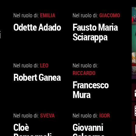
VAI
VAI
ALLA
ALLA
EMILIA
GIACOMO
Nel ruolo di:
Nel ruolo di:
SCHEDA
SCHEDA
Odette Adado
Fausto Maria
i
Sciarappa
VAI
VAI
ALLA
ALLA
LEO
Nel ruolo di:
Nel ruolo di:
SCHEDA
SCHEDA
RICCARDO
Robert Ganea
Francesco
Mura
VAI
VAI
ALLA
ALLA
SVEVA
IGOR
Nel ruolo di:
Nel ruolo di:
SCHEDA
SCHEDA
Cloè
Giovanni