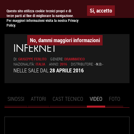
Togg
APPUNTAMENTO AL
CINEMA
Si, accetto
Questo sito utilizza cookie tecnici propri e di
terze parti al fine di migliorare la navigazione.
navig
Per maggiori informazioni visita la nostra Privacy
Policy.
No, dammi maggiori informazioni
INFERNET
DI:
GIUSEPPE FERLITO
GENERE:
DRAMMATICO
NAZIONALITÀ:
ITALIA
ANNO:
2016
DISTRIBUTORE:
-N.D.-
NELLE SALE DAL
28 APRILE 2016
SINOSSI
ATTORI
CAST TECNICO
VIDEO
(SCHEDA
FOTO
Schede primarie
ATTIVA)