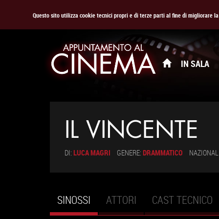
Questo sito utilizza cookie tecnici propri e di terze parti al fine di migliorare 
IN SALA
IL VINCENTE
DI:
LUCA MAGRI
GENERE:
DRAMMATICO
NAZIONAL
SINOSSI
(SCHEDA
ATTORI
CAST TECNICO
Schede primarie
ATTIVA)