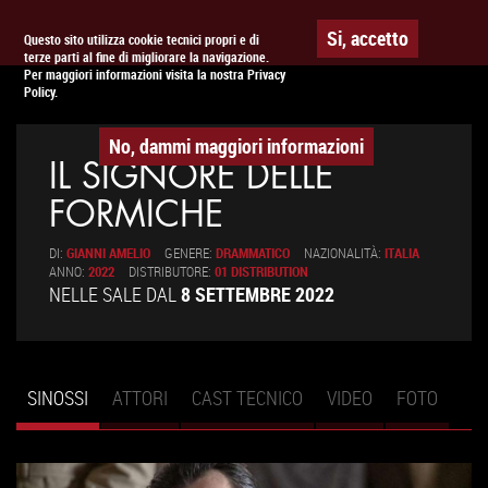
Togg
APPUNTAMENTO AL
CINEMA
Si, accetto
Questo sito utilizza cookie tecnici propri e di
terze parti al fine di migliorare la navigazione.
navig
Per maggiori informazioni visita la nostra Privacy
Policy.
No, dammi maggiori informazioni
IL SIGNORE DELLE
FORMICHE
DI:
GIANNI AMELIO
GENERE:
DRAMMATICO
NAZIONALITÀ:
ITALIA
ANNO:
2022
DISTRIBUTORE:
01 DISTRIBUTION
NELLE SALE DAL
8 SETTEMBRE 2022
SINOSSI
(SCHEDA
ATTORI
CAST TECNICO
VIDEO
FOTO
Schede primarie
ATTIVA)