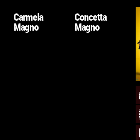
VAI
VAI
ALLA
ALLA
Carmela
Concetta
SCHEDA
SCHEDA
Magno
Magno