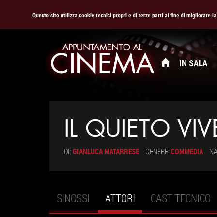
Questo sito utilizza cookie tecnici propri e di terze parti al fine di migliorare 
IN SALA
IL QUIETO VIV
DI:
GIANLUCA MATARRESE
GENERE:
COMMEDIA
NA
SINOSSI
ATTORI
(SCHEDA
CAST TECNICO
Schede primarie
ATTIVA)