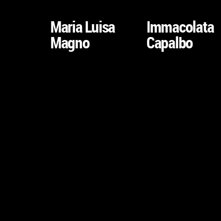
VAI
VAI
ALLA
ALLA
Maria Luisa
Immacolata
SCHEDA
SCHEDA
Magno
Capalbo