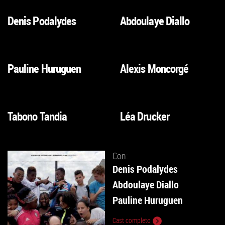
Denis Podalydes
Abdoulaye Diallo
VAI
VAI
ALLA
ALLA
SCHEDA
SCHEDA
Pauline Huruguen
Alexis Moncorgé
VAI
VAI
ALLA
ALLA
SCHEDA
SCHEDA
Tabono Tandia
Léa Drucker
VAI
VAI
ALLA
ALLA
SCHEDA
SCHEDA
Con:
Denis Podalydes
Abdoulaye Diallo
Pauline Huruguen
Cast completo