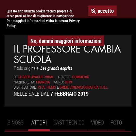
Togg
APPUNTAMENTO AL
CINEMA
Si, accetto
Questo sito utilizza cookie tecnici propri e di
terze parti al fine di migliorare la navigazione.
navig
Per maggiori informazioni visita la nostra Privacy
Policy.
No, dammi maggiori informazioni
IL PROFESSORE CAMBIA
SCUOLA
Titolo originale:
Les grands esprits
DI:
OLIVIER AYACHE-VIDAL
GENERE:
COMMEDIA
NAZIONALITÀ:
FRANCIA
ANNO:
2019
DISTRIBUTORE:
P.F.A. FILMS
E
EMME CINEMATOGRAFICA S.R.L.
NELLE SALE DAL
7 FEBBRAIO 2019
SINOSSI
ATTORI
(SCHEDA
CAST TECNICO
VIDEO
FOTO
Schede primarie
ATTIVA)