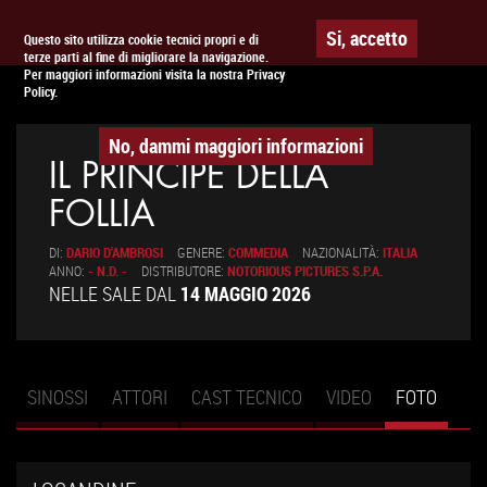
To
APPUNTAMENTO AL
CINEMA
Si, accetto
Questo sito utilizza cookie tecnici propri e di
terze parti al fine di migliorare la navigazione.
na
Per maggiori informazioni visita la nostra Privacy
Policy.
No, dammi maggiori informazioni
IL PRINCIPE DELLA
FOLLIA
DI:
DARIO D'AMBROSI
GENERE:
COMMEDIA
NAZIONALITÀ:
ITALIA
ANNO:
- N.D. -
DISTRIBUTORE:
NOTORIOUS PICTURES S.P.A.
NELLE SALE DAL
14 MAGGIO 2026
SINOSSI
ATTORI
CAST TECNICO
VIDEO
FOTO
(SCHE
Schede primarie
ATTIV