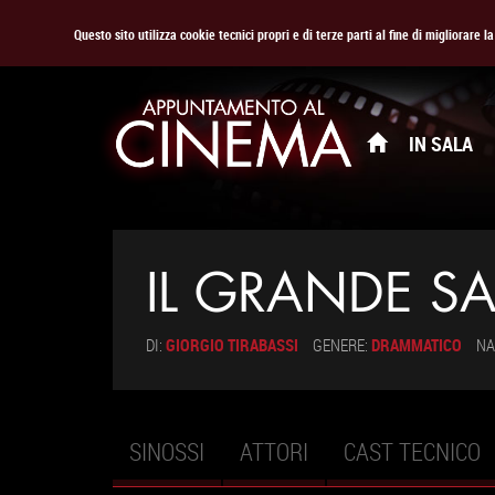
Questo sito utilizza cookie tecnici propri e di terze parti al fine di migliorare 
IN SALA
IL GRANDE S
DI:
GIORGIO TIRABASSI
GENERE:
DRAMMATICO
NA
SINOSSI
ATTORI
CAST TECNICO
Schede primarie