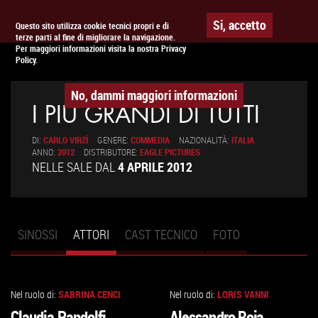
Togg
APPUNTAMENTO AL
CINEMA
Si, accetto
Questo sito utilizza cookie tecnici propri e di
terze parti al fine di migliorare la navigazione.
navig
Per maggiori informazioni visita la nostra Privacy
Policy.
No, dammi maggiori informazioni
I PIÙ GRANDI DI TUTTI
DI:
CARLO VIRZÌ
GENERE:
COMMEDIA
NAZIONALITÀ:
ITALIA
ANNO:
2012
DISTRIBUTORE:
EAGLE PICTURES
NELLE SALE DAL
4 APRILE 2012
SINOSSI
ATTORI
(SCHEDA
CAST TECNICO
FOTO
Schede primarie
ATTIVA)
Nel ruolo di:
SABRINA CENCI
Nel ruolo di:
LORIS VANNI
VAI
VAI
Claudia Pandolfi
Alessandro Roja