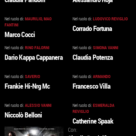
ALLA
ALLA
SCHEDA
SCHEDA
Nel ruolo di:
MAURILIO, MAO
Nel ruolo di:
LUDOVICO REVIGLIO
VAI
VAI
FANTINI
Corrado Fortuna
ALLA
ALLA
Marco Cocci
SCHEDA
SCHEDA
Nel ruolo di:
RINO FALORNI
Nel ruolo di:
SIMONA VANNI
VAI
VAI
Dario Kappa Cappanera
Claudia Potenza
ALLA
ALLA
SCHEDA
SCHEDA
Nel ruolo di:
SAVERIO
Nel ruolo di:
ARMANDO
VAI
VAI
Frankie Hi-Nrg Mc
Francesco Villa
ALLA
ALLA
SCHEDA
SCHEDA
Nel ruolo di:
ALESSIO VANNI
Nel ruolo di:
ESMERALDA
VAI
VAI
REVIGLIO
Niccolò Belloni
ALLA
ALLA
Catherine Spaak
SCHEDA
SCHEDA
Con: