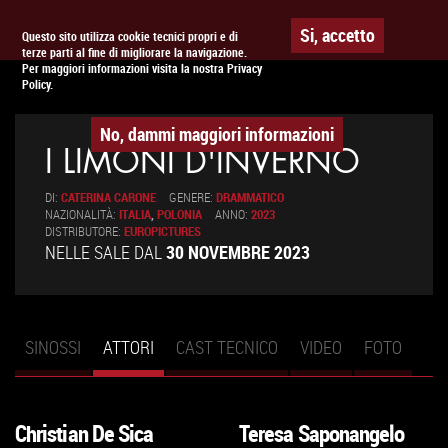
Togg
APPUNTAMENTO AL
CINEMA
Si, accetto
Questo sito utilizza cookie tecnici propri e di
terze parti al fine di migliorare la navigazione.
navig
Per maggiori informazioni visita la nostra Privacy
Policy.
No, dammi maggiori informazioni
I LIMONI D'INVERNO
DI:
CATERINA CARONE
GENERE:
DRAMMATICO
NAZIONALITÀ:
ITALIA
,
POLONIA
ANNO:
2023
DISTRIBUTORE:
EUROPICTURES
NELLE SALE DAL
30 NOVEMBRE 2023
SINOSSI
ATTORI
(SCHEDA
CAST TECNICO
VIDEO
FOTO
Schede primarie
ATTIVA)
Christian De Sica
Teresa Saponangelo
VAI
VAI