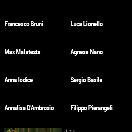
ALLA
ALLA
SCHEDA
SCHEDA
Francesco Bruni
Luca Lionello
VAI
VAI
ALLA
ALLA
SCHEDA
SCHEDA
Max Malatesta
Agnese Nano
VAI
VAI
ALLA
ALLA
SCHEDA
SCHEDA
Anna Iodice
Sergio Basile
VAI
VAI
ALLA
ALLA
SCHEDA
SCHEDA
Annalisa D'Ambrosio
Filippo Pierangeli
VAI
VAI
ALLA
ALLA
SCHEDA
SCHEDA
Con: