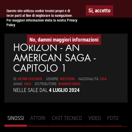
Togg
APPUNTAMENTO AL
CINEMA
Si, accetto
Questo sito utilizza cookie tecnici propri e di
terze parti al fine di migliorare la navigazione.
navig
Per maggiori informazioni visita la nostra Privacy
Policy.
No, dammi maggiori informazioni
HORIZON - AN
AMERICAN SAGA -
CAPITOLO 1
DI:
KEVIN COSTNER
GENERE:
WESTERN
NAZIONALITÀ:
USA
ANNO:
2024
DISTRIBUTORE:
WARNER BROS.
NELLE SALE DAL
4 LUGLIO 2024
SINOSSI
(SCHEDA
ATTORI
CAST TECNICO
VIDEO
FOTO
Schede primarie
ATTIVA)