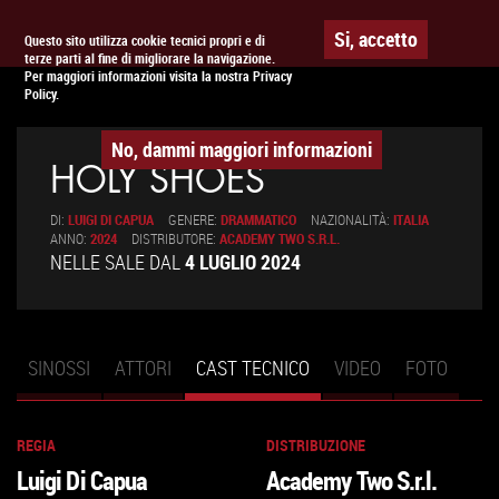
Togg
APPUNTAMENTO AL
CINEMA
Si, accetto
Questo sito utilizza cookie tecnici propri e di
terze parti al fine di migliorare la navigazione.
navig
Per maggiori informazioni visita la nostra Privacy
Policy.
No, dammi maggiori informazioni
HOLY SHOES
DI:
LUIGI DI CAPUA
GENERE:
DRAMMATICO
NAZIONALITÀ:
ITALIA
ANNO:
2024
DISTRIBUTORE:
ACADEMY TWO S.R.L.
NELLE SALE DAL
4 LUGLIO 2024
SINOSSI
ATTORI
CAST TECNICO
(SCHEDA
VIDEO
FOTO
Schede primarie
ATTIVA)
REGIA
DISTRIBUZIONE
Luigi Di Capua
Academy Two S.r.l.