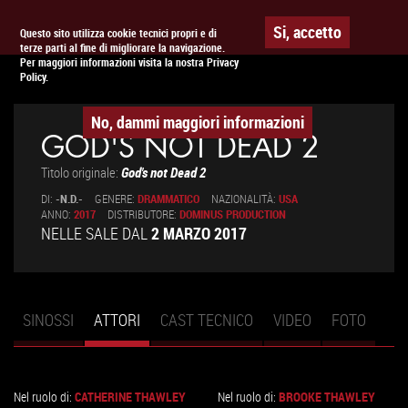
Togg
APPUNTAMENTO AL
CINEMA
Si, accetto
Questo sito utilizza cookie tecnici propri e di
terze parti al fine di migliorare la navigazione.
navig
Per maggiori informazioni visita la nostra Privacy
Policy.
No, dammi maggiori informazioni
GOD'S NOT DEAD 2
Titolo originale:
God's not Dead 2
DI:
-N.D.-
GENERE:
DRAMMATICO
NAZIONALITÀ:
USA
ANNO:
2017
DISTRIBUTORE:
DOMINUS PRODUCTION
NELLE SALE DAL
2 MARZO 2017
SINOSSI
ATTORI
(SCHEDA
CAST TECNICO
VIDEO
FOTO
Schede primarie
ATTIVA)
Nel ruolo di:
CATHERINE THAWLEY
Nel ruolo di:
BROOKE THAWLEY