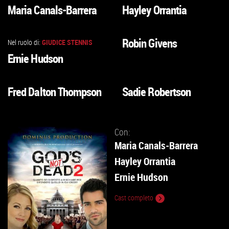
VAI
VAI
Maria Canals-Barrera
Hayley Orrantia
ALLA
ALLA
SCHEDA
SCHEDA
Robin Givens
Nel ruolo di:
GIUDICE STENNIS
VAI
VAI
Ernie Hudson
ALLA
ALLA
SCHEDA
SCHEDA
Fred Dalton Thompson
Sadie Robertson
VAI
VAI
ALLA
ALLA
SCHEDA
SCHEDA
Con:
Maria Canals-Barrera
Hayley Orrantia
Ernie Hudson
Cast completo