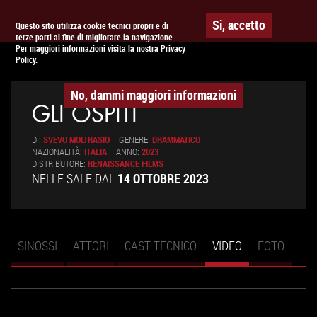
Togg
APPUNTAMENTO AL
CINEMA
Si, accetto
Questo sito utilizza cookie tecnici propri e di
terze parti al fine di migliorare la navigazione.
navig
Per maggiori informazioni visita la nostra Privacy
Policy.
No, dammi maggiori informazioni
GLI OSPITI
DI:
SVEVO MOLTRASIO
GENERE:
DRAMMATICO
NAZIONALITÀ:
ITALIA
ANNO:
2023
DISTRIBUTORE:
RENAISSANCE FILMS
NELLE SALE DAL
14 OTTOBRE 2023
SINOSSI
ATTORI
CAST TECNICO
VIDEO
(SCHEDA
FOTO
Schede primarie
ATTIVA)