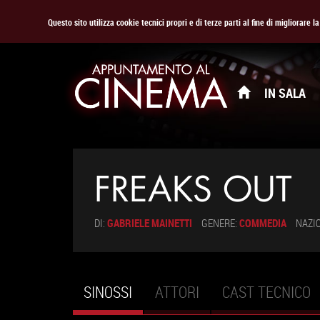
Questo sito utilizza cookie tecnici propri e di terze parti al fine di migliorare 
IN SALA
FREAKS OUT
DI:
GABRIELE MAINETTI
GENERE:
COMMEDIA
NAZI
SINOSSI
(SCHEDA
ATTORI
CAST TECNICO
Schede primarie
ATTIVA)