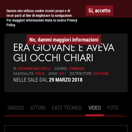
Togg
APPUNTAMENTO AL
CINEMA
Si, accetto
Questo sito utilizza cookie tecnici propri e di
terze parti al fine di migliorare la navigazione.
navig
Per maggiori informazioni visita la nostra Privacy
Policy.
No, dammi maggiori informazioni
ERA GIOVANE E AVEVA
GLI OCCHI CHIARI
DI:
GIOVANNI MAZZITELLI
GENERE:
COMMEDIA
NAZIONALITÀ:
ITALIA
ANNO:
2017
DISTRIBUTORE:
EVO FILMS
NELLE SALE DAL
29 MARZO 2018
SINOSSI
ATTORI
CAST TECNICO
VIDEO
(SCHEDA
FOTO
Schede primarie
ATTIVA)